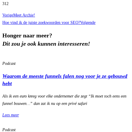
312
Vorige
Meet Archie!
Hoe vind ik de juiste zoekwoorden voor SEO?
Volgende
Honger naar meer?
Dit zou je ook kunnen interesseren!
Podcast
Waarom de meeste funnels falen nog voor je ze gebouwd
hebt
Als ik een euro kreeg voor elke ondernemer die zegt “Ik moet toch eens een
funnel bouwen…” dan zat ik nu op een privé safari
Lees meer
Podcast