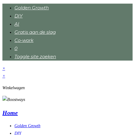
Golden Growth
DIY
AI
Gratis aan de slag
Co-work
0
Toggle site zoeken
×
×
Winkelwagen
Home
Golden Growth
DIY