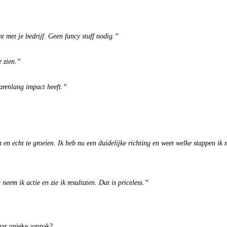
t met je bedrijf. Geen fancy stuff nodig.”
e zien.”
jarenlang impact heeft.”
n echt te groeien. Ik heb nu een duidelijke richting en weet welke stappen ik 
em ik actie en zie ik resultaten. Dat is priceless.”
aar unieke aanpak?