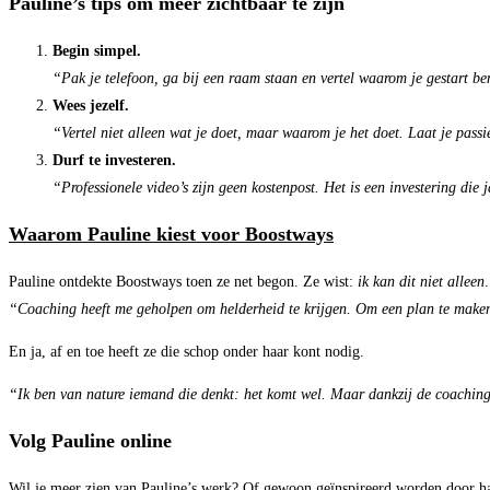
Pauline’s tips om meer zichtbaar te zijn
Begin simpel.
“Pak je telefoon, ga bij een raam staan en vertel waarom je gestart ben
Wees jezelf.
“Vertel niet alleen wat je doet, maar waarom je het doet. Laat je passi
Durf te investeren.
“Professionele video’s zijn geen kostenpost. Het is een investering die 
Waarom Pauline kiest voor Boostways
Pauline ontdekte Boostways toen ze net begon. Ze wist:
ik kan dit niet alleen
.
“Coaching heeft me geholpen om helderheid te krijgen. Om een plan te maken e
En ja, af en toe heeft ze die schop onder haar kont nodig.
“Ik ben van nature iemand die denkt: het komt wel. Maar dankzij de coaching ne
Volg Pauline online
Wil je meer zien van Pauline’s werk? Of gewoon geïnspireerd worden door h