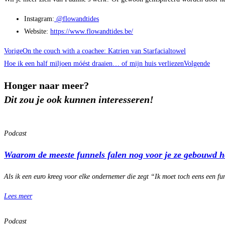
Instagram:
@flowandtides
Website:
https://www.flowandtides.be/
Vorige
On the couch with a coachee: Katrien van Starfacialtowel
Hoe ik een half miljoen móést draaien… of mijn huis verliezen
Volgende
Honger naar meer?
Dit zou je ook kunnen interesseren!
Podcast
Waarom de meeste funnels falen nog voor je ze gebouwd h
Als ik een euro kreeg voor elke ondernemer die zegt “Ik moet toch eens een f
Lees meer
Podcast