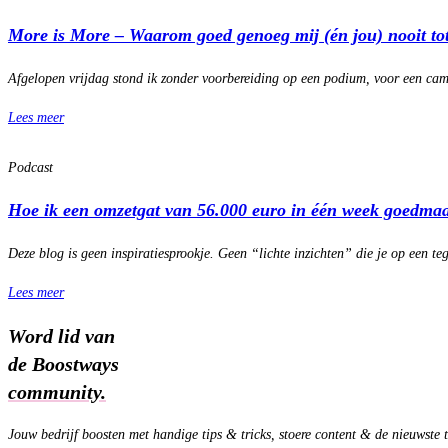
More is More – Waarom goed genoeg mij (én jou) nooit tot
Afgelopen vrijdag stond ik zonder voorbereiding op een podium, voor een ca
Lees meer
Podcast
Hoe ik een omzetgat van 56.000 euro in één week goedma
Deze blog is geen inspiratiesprookje. Geen “lichte inzichten” die je op een t
Lees meer
Word lid van
de Boostways
community.
Jouw bedrijf boosten met handige tips & tricks, stoere content & de nieuwste 